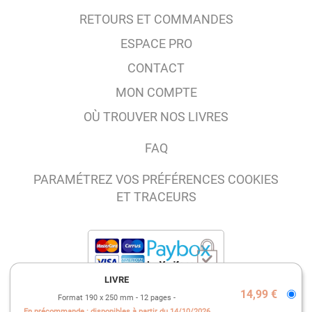
RETOURS ET COMMANDES
ESPACE PRO
CONTACT
MON COMPTE
OÙ TROUVER NOS LIVRES
FAQ
PARAMÉTREZ VOS PRÉFÉRENCES COOKIES
ET TRACEURS
LIVRE
14,99 €
Format 190 x 250 mm
12 pages
MENTIONS LÉGALES
En précommande : disponibles à partir du 14/10/2026