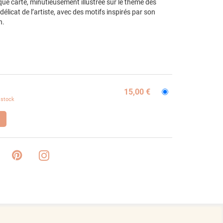
aque carte, minutieusement illustrée sur le thème des
t délicat de l’artiste, avec des motifs inspirés par son
n.
15,00 €
 stock