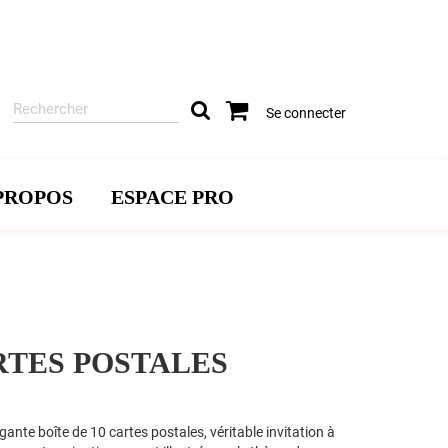
Rechercher
Se connecter
sur
le
site
PROPOS
ESPACE PRO
ARTES POSTALES
nte boîte de 10 cartes postales, véritable invitation à